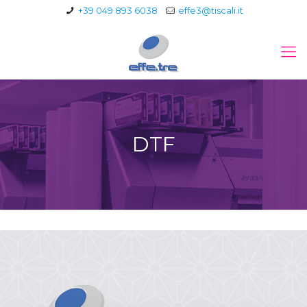
+39 049 893 6038
effe3@tiscali.it
DTF