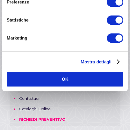
Vetrofanie
Preferenze
Abbigliamento
Statistiche
T-shirt e T-shirt Tecniche
Accessori Promozionali
Marketing
Adesivi
Car Wrapping
Mostra dettagli
Azienda
Metodi di Stampa
OK
Privacy Policy
Contattaci
Cataloghi Online
RICHIEDI PREVENTIVO