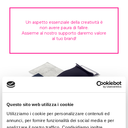
Un aspetto essenziale della creatività è
non avere paura di fallire.
Assieme al nostro supporto daremo valore
al tuo brand!
Questo sito web utilizza i cookie
NON TROVI QUELLO CHE CERCHI?
Utilizziamo i cookie per personalizzare contenuti ed
Contattaci direttamente e saremo lieti di
aiutarti 049 8936038 o scrivi una mail a
annunci, per fornire funzionalità dei social media e per
info@effe3srl.it
analizzare il nostro traffico. Condividiamo inoltre