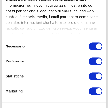
informazioni sul modo in cui utilizza il nostro sito con i
Nome e Cognome (required)
nostri partner che si occupano di analisi dei dati web,
pubblicità e social media, i quali potrebbero combinarle
con altre informazioni che ha fornito loro o che hanno
La tua Email (required)
raccolto dal suo utilizzo dei loro servizi. Acconsenta ai
nostri cookie se continua ad utilizzare il nostro sito web.
Selezione
Numero di Telefono
Necessario
del
consenso
Preferenze
Oggetto promozionale da personalizzare
Statistiche
Descrizione della personalizzazione
Marketing